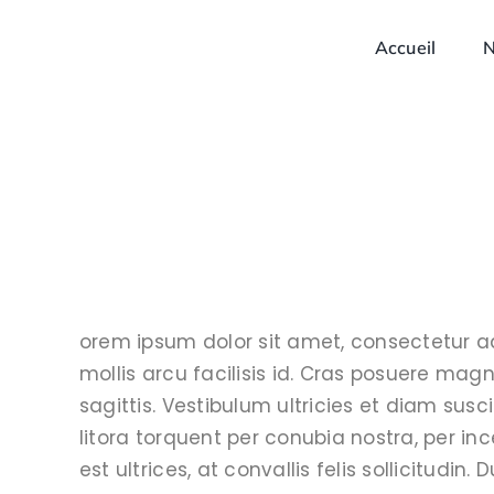
Passer
au
Accueil
N
contenu
orem ipsum dolor sit amet, consectetur adip
mollis arcu facilisis id. Cras posuere mag
sagittis. Vestibulum ultricies et diam susci
litora torquent per conubia nostra, per in
est ultrices, at convallis felis sollicitudin. D