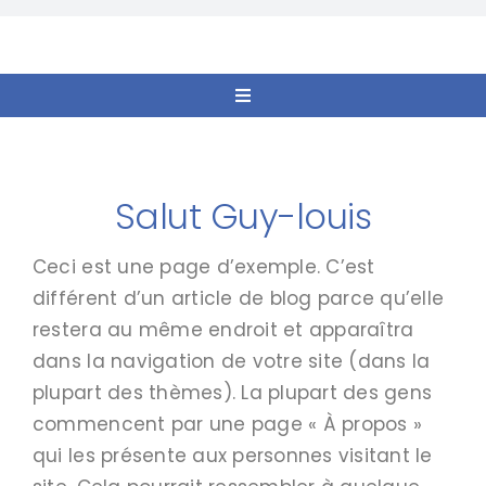
Passer
au
contenu
Toggle
Navigation
Accueil
Salut Guy-louis
Nos actions
Ceci est une page d’exemple. C’est
Offres d’emploi
différent d’un article de blog parce qu’elle
restera au même endroit et apparaîtra
dans la navigation de votre site (dans la
Aidez-nous
plupart des thèmes). La plupart des gens
commencent par une page « À propos »
qui les présente aux personnes visitant le